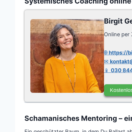
Systemisches Coaching online
Birgit G
Online per 
🌐
https://b
✉
kontakt@
📱
030 844
Kostenlo
Schamanisches Mentoring – ein
Ein geschützter Raum, in dem Du Ballast a