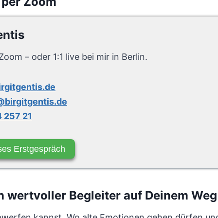
 per Zoom
entis
Zoom – oder 1:1 live bei mir in Berlin.
irgitgentis.de
birgitgentis.de
 257 21
ses Erstgespräch
 wertvoller Begleiter auf Deinem Weg 
bwerfen kannst. Wo alte Emotionen gehen dürfen und 