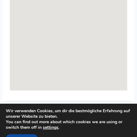
Wir verwenden Cookies, um dir die bestmögliche Erfahrung auf
unserer Website zu bieten.
You can find out more about which cookies we are using or
switch them off in
settings
.
© 2026 Top-Systemisches-Coaching.de