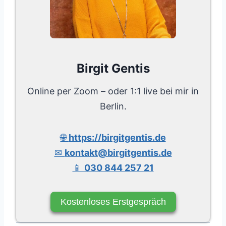
Birgit Gentis
Online per Zoom – oder 1:1 live bei mir in
Berlin.
🌐
https://birgitgentis.de
✉
kontakt@birgitgentis.de
📱
030 844 257 21
Kostenloses Erstgespräch