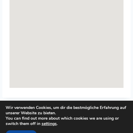
Wir verwenden Cookies, um dir die bestmögliche Erfahrung auf
unserer Website zu bieten.
You can find out more about which cookies we are using or
switch them off in
settings
.
© 2026 Top-Systemisches-Coaching.de