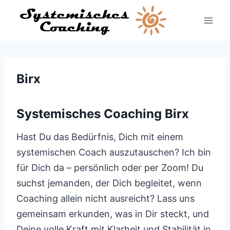
Zum
Inhalt
springen
Birx
Systemisches Coaching Birx
Hast Du das Bedürfnis, Dich mit einem
systemischen Coach auszutauschen? Ich bin
für Dich da – persönlich oder per Zoom! Du
suchst jemanden, der Dich begleitet, wenn
Coaching allein nicht ausreicht? Lass uns
gemeinsam erkunden, was in Dir steckt, und
Deine volle Kraft mit Klarheit und Stabilität in