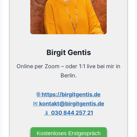
Birgit Gentis
Online per Zoom – oder 1:1 live bei mir in
Berlin.
🌐
https://birgitgentis.de
✉
kontakt@birgitgentis.de
📱
030 844 257 21
Kostenloses Erstgespräch