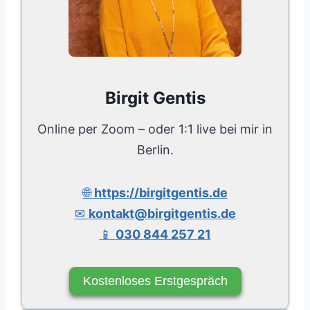
Birgit Gentis
Online per Zoom – oder 1:1 live bei mir in
Berlin.
🌐
https://birgitgentis.de
✉
kontakt@birgitgentis.de
📱
030 844 257 21
Kostenloses Erstgespräch