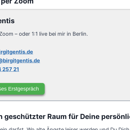
 per Zoom
entis
Zoom – oder 1:1 live bei mir in Berlin.
irgitgentis.de
birgitgentis.de
 257 21
ses Erstgespräch
 geschützter Raum für Deine persönli
sein darfst. Wo alte Ängste leiser werden und Du Dic