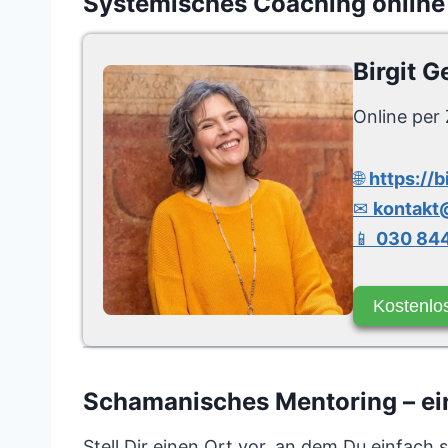
Systemisches Coaching online
Birgit G
Online per 
🌐
https://b
✉
kontakt@
📱
030 844
Kostenlo
Schamanisches Mentoring – ein
Stell Dir einen Ort vor, an dem Du einfach 