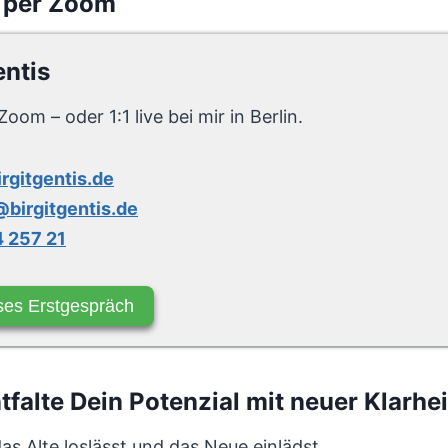
 per Zoom
entis
Zoom – oder 1:1 live bei mir in Berlin.
irgitgentis.de
birgitgentis.de
 257 21
ses Erstgespräch
alte Dein Potenzial mit neuer Klarhei
s Alte loslässt und das Neue einlädst.