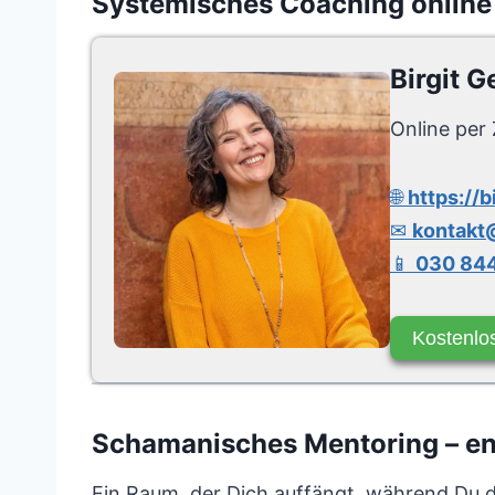
Systemisches Coaching online
Birgit G
Online per 
🌐
https://b
✉
kontakt@
📱
030 844
Kostenlo
Schamanisches Mentoring – entf
Ein Raum, der Dich auffängt, während Du da