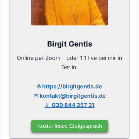
Birgit Gentis
Online per Zoom – oder 1:1 live bei mir in
Berlin.
🌐
https://birgitgentis.de
✉
kontakt@birgitgentis.de
📱
030 844 257 21
Kostenloses Erstgespräch