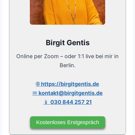
Birgit Gentis
Online per Zoom – oder 1:1 live bei mir in
Berlin.
🌐
https://birgitgentis.de
✉
kontakt@birgitgentis.de
📱
030 844 257 21
Kostenloses Erstgespräch