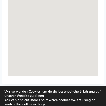
Wir verwenden Cookies, um dir die bestmögliche Erfahrung auf
unserer Website zu bieten.
You can find out more about which cookies we are using or
switch them off in
settings
.
© 2026 Top-Systemisches-Coaching.de