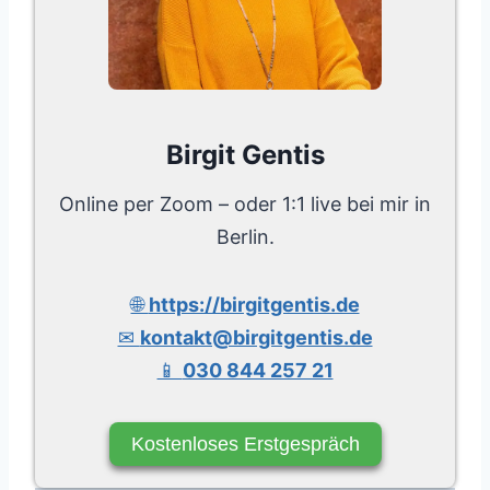
Birgit Gentis
Online per Zoom – oder 1:1 live bei mir in
Berlin.
🌐
https://birgitgentis.de
✉
kontakt@birgitgentis.de
📱
030 844 257 21
Kostenloses Erstgespräch