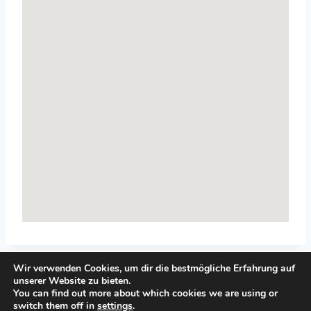
Wir verwenden Cookies, um dir die bestmögliche Erfahrung auf
unserer Website zu bieten.
You can find out more about which cookies we are using or
switch them off in
settings
.
© 2026 Top-Systemisches-Coaching.de