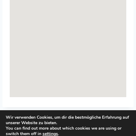
Wir verwenden Cookies, um dir die bestmögliche Erfahrung auf
unserer Website zu bieten.
You can find out more about which cookies we are using or
switch them off in
settings
.
© 2026 Top-Systemisches-Coaching.de