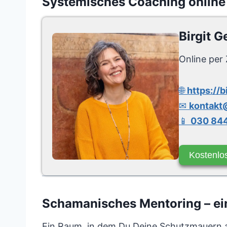
Systemisches Coaching online
Birgit G
Online per 
🌐
https://b
✉
kontakt@
📱
030 844
Kostenlo
Schamanisches Mentoring – ein 
Ein Raum, in dem Du Deine Schutzmauern abl