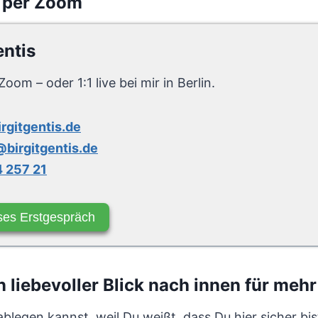
 per Zoom
entis
Zoom – oder 1:1 live bei mir in Berlin.
irgitgentis.de
birgitgentis.de
 257 21
ses Erstgespräch
liebevoller Blick nach innen für mehr 
egen kannst, weil Du weißt, dass Du hier sicher bis