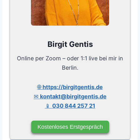
Birgit Gentis
Online per Zoom – oder 1:1 live bei mir in
Berlin.
🌐
https://birgitgentis.de
✉
kontakt@birgitgentis.de
📱
030 844 257 21
Kostenloses Erstgespräch