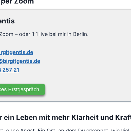
 per Zoom
entis
Zoom – oder 1:1 live bei mir in Berlin.
irgitgentis.de
birgitgentis.de
 257 21
ses Erstgespräch
ein Leben mit mehr Klarheit und Kraft
t, ohne Angst. Ein Ort, an dem Du erkennst, wie viel K