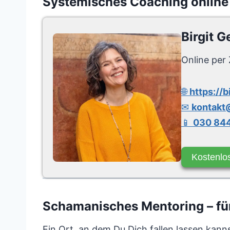
Systemisches Coaching online
Birgit G
Online per 
🌐
https://b
✉
kontakt@
📱
030 844
Kostenlo
Schamanisches Mentoring – für 
Ein Ort, an dem Du Dich fallen lassen kanns