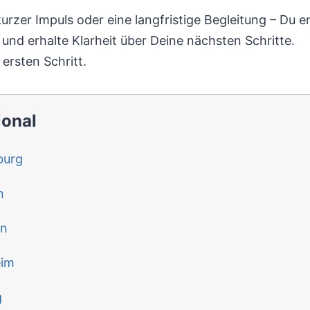
urzer Impuls oder eine langfristige Begleitung – Du e
und erhalte Klarheit über Deine nächsten Schritte.
ersten Schritt.
ional
burg
n
rn
eim
g