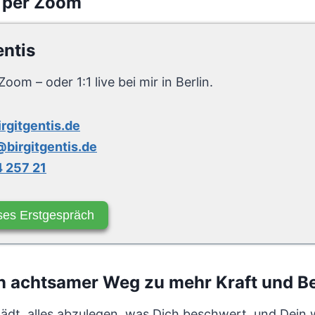
 per Zoom
entis
Zoom – oder 1:1 live bei mir in Berlin.
irgitgentis.de
birgitgentis.de
 257 21
ses Erstgespräch
n achtsamer Weg zu mehr Kraft und B
lädt, alles abzulegen, was Dich beschwert, und Dein