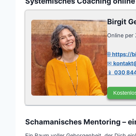
Systemisches Coaching online
Birgit G
Online per 
🌐
https://b
✉
kontakt@
📱
030 844
Kostenlo
Schamanisches Mentoring – ei
Ein Raum voller Geborgenheit, der Dich ein