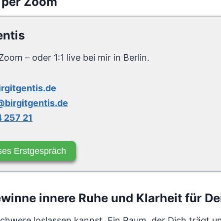
 per Zoom
entis
Zoom – oder 1:1 live bei mir in Berlin.
irgitgentis.de
birgitgentis.de
 257 21
ses Erstgespräch
inne innere Ruhe und Klarheit für D
Schwere loslassen kannst. Ein Raum, der Dich trägt u