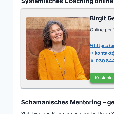
Systemisches Coaching online
Birgit G
Online per 
🌐
https://b
✉
kontakt@
📱
030 844
Kostenlo
Schamanisches Mentoring – gew
Stell Dir einen Raum vor, in dem Du Deine 