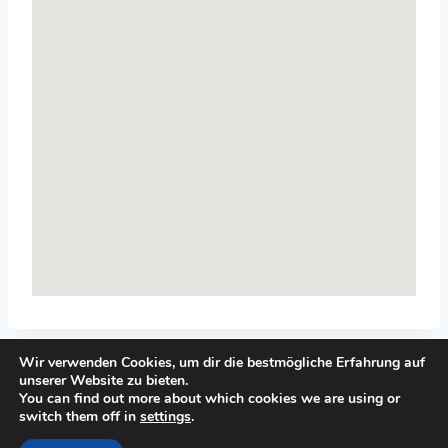
Wir verwenden Cookies, um dir die bestmögliche Erfahrung auf
unserer Website zu bieten.
You can find out more about which cookies we are using or
switch them off in
settings
.
© 2026 Top-Systemisches-Coaching.de