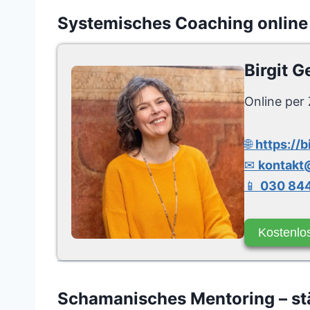
Systemisches Coaching online
Birgit G
Online per 
🌐
https://b
✉
kontakt@
📱
030 844
Kostenlo
Schamanisches Mentoring – stä