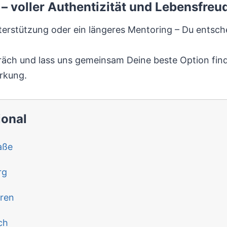
– voller Authentizität und Lebensfreu
Unterstützung oder ein längeres Mentoring – Du entsch
präch und lass uns gemeinsam Deine beste Option fin
rkung.
ional
aße
rg
ren
ch