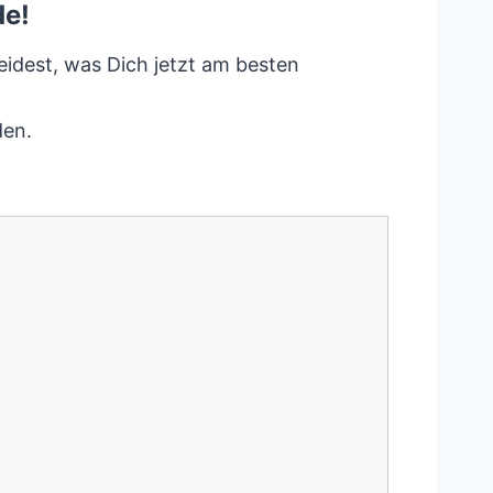
de!
eidest, was Dich jetzt am besten
den.