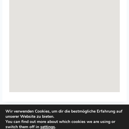
Wir verwenden Cookies, um dir die bestmögliche Erfahrung auf
unserer Website zu bieten.
You can find out more about which cookies we are using or
switch them off in
settings
.
© 2026 Top-Systemisches-Coaching.de