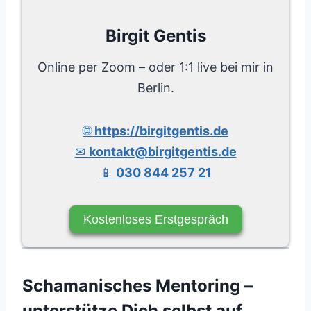
Birgit Gentis
Online per Zoom – oder 1:1 live bei mir in
Berlin.
🌐
https://birgitgentis.de
✉
kontakt@birgitgentis.de
📱
030 844 257 21
Kostenloses Erstgespräch
Schamanisches Mentoring –
unterstütze Dich selbst auf