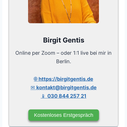
Birgit Gentis
Online per Zoom – oder 1:1 live bei mir in
Berlin.
🌐
https://birgitgentis.de
✉
kontakt@birgitgentis.de
📱
030 844 257 21
Kostenloses Erstgespräch