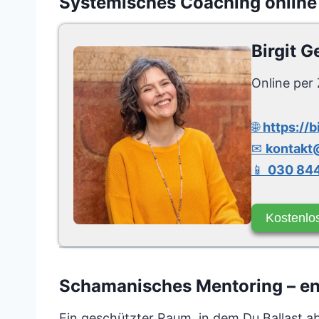
Systemisches Coaching online
Birgit G
Online per 
🌐
https://b
✉
kontakt@
📱
030 844
Kostenlo
Schamanisches Mentoring – ent
Ein geschützter Raum, in dem Du Ballast a