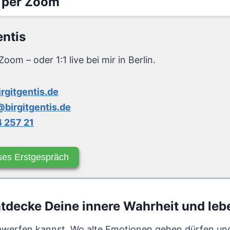
 per Zoom
entis
Zoom – oder 1:1 live bei mir in Berlin.
irgitgentis.de
birgitgentis.de
 257 21
ses Erstgespräch
decke Deine innere Wahrheit und lebe
bwerfen kannst. Wo alte Emotionen gehen dürfen und 