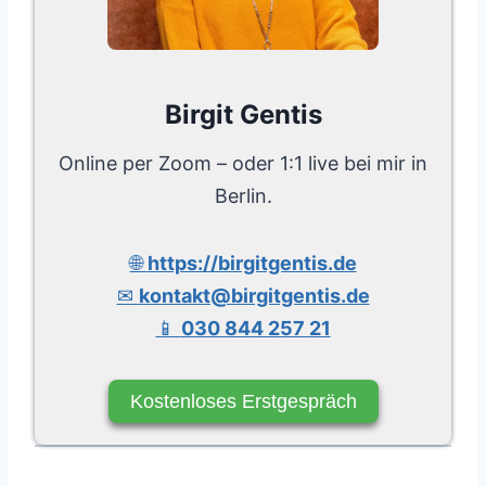
Birgit Gentis
Online per Zoom – oder 1:1 live bei mir in
Berlin.
🌐
https://birgitgentis.de
✉
kontakt@birgitgentis.de
📱
030 844 257 21
Kostenloses Erstgespräch