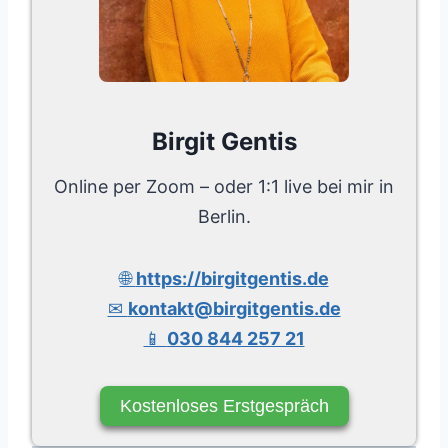
Birgit Gentis
Online per Zoom – oder 1:1 live bei mir in
Berlin.
🌐
https://birgitgentis.de
✉
kontakt@birgitgentis.de
📱
030 844 257 21
Kostenloses Erstgespräch