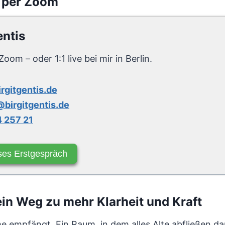
 per Zoom
entis
Zoom – oder 1:1 live bei mir in Berlin.
irgitgentis.de
birgitgentis.de
 257 21
ses Erstgespräch
n Weg zu mehr Klarheit und Kraft
e empfängt. Ein Raum, in dem alles Alte abfließen da