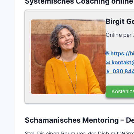
Systemisches Coaching online
Birgit G
Online per 
🌐
https://b
✉
kontakt@
📱
030 844
Kostenlo
Schamanisches Mentoring – Dei
Stell Dir einen Raum vor, der Dich mit Wärm