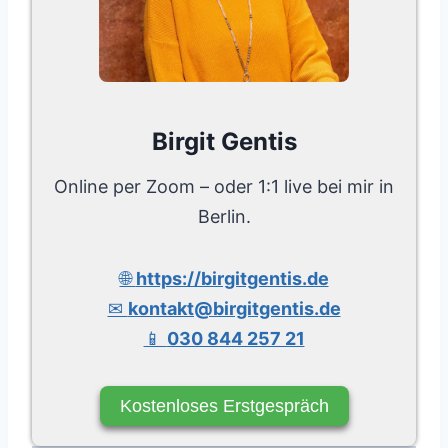
Birgit Gentis
Online per Zoom – oder 1:1 live bei mir in
Berlin.
🌐
https://birgitgentis.de
✉
kontakt@birgitgentis.de
📱
030 844 257 21
Kostenloses Erstgespräch