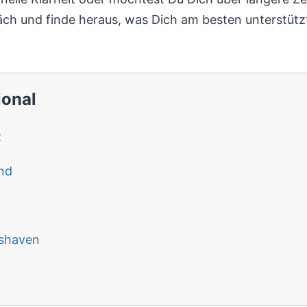
äch und finde heraus, was Dich am besten unterstütz
.
ional
z
nd
mshaven