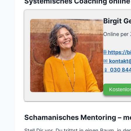
Systemisches Coaching online
Birgit G
Online per 
🌐
https://b
✉
kontakt@
📱
030 844
Kostenlo
Schamanisches Mentoring – meh
Stell Dir vor, Du trittst in einen Raum, in d