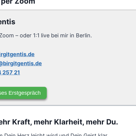
 per Zoom
entis
Zoom – oder 1:1 live bei mir in Berlin.
irgitgentis.de
birgitgentis.de
 257 21
ses Erstgespräch
r Kraft, mehr Klarheit, mehr Du.
em Dein Herz leicht wird und Dein Geist klar.