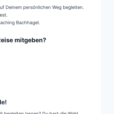
auf Deinem persönlichen Weg begleiten.
est.
oaching Bachhagel.
Reise mitgeben?
de!
t begleiten lassen? Du hast die Wahl.