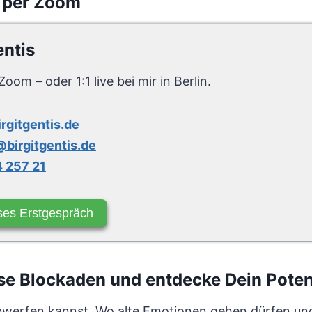
 per Zoom
entis
Zoom – oder 1:1 live bei mir in Berlin.
irgitgentis.de
birgitgentis.de
 257 21
ses Erstgespräch
e Blockaden und entdecke Dein Poten
bwerfen kannst. Wo alte Emotionen gehen dürfen und 