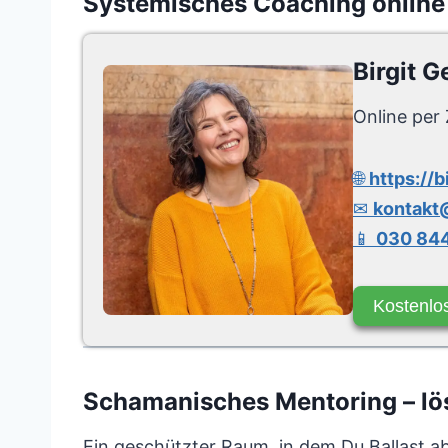
Systemisches Coaching online
Birgit G
Online per 
🌐
https://b
✉
kontakt@
📱
030 844
Kostenlo
Schamanisches Mentoring – lös
Ein geschützter Raum, in dem Du Ballast a