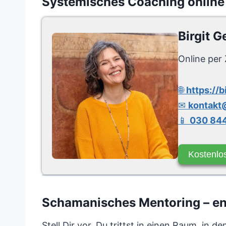
Systemisches Coaching online
Birgit G
Online per 
🌐
https://b
✉
kontakt@
📱
030 844
Kostenlo
Schamanisches Mentoring – entf
Stell Dir vor, Du trittst in einen Raum, i