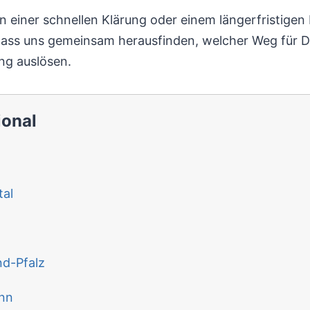
hen einer schnellen Klärung oder einem längerfristige
lass uns gemeinsam herausfinden, welcher Weg für D
ng auslösen.
ional
al
nd-Pfalz
nn