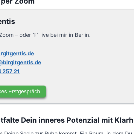
 per Zoom
entis
Zoom – oder 1:1 live bei mir in Berlin.
irgitgentis.de
birgitgentis.de
 257 21
ses Erstgespräch
alte Dein inneres Potenzial mit Klarhe
n dem Deine Seele zur Ruhe kommt. Ein Raum, in dem Du