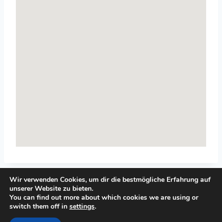
Wir verwenden Cookies, um dir die bestmögliche Erfahrung auf
unserer Website zu bieten.
You can find out more about which cookies we are using or
switch them off in
settings
.
© 2026 Top-Systemisches-Coaching.de