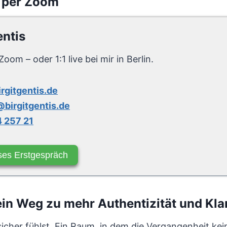
 per Zoom
entis
Zoom – oder 1:1 live bei mir in Berlin.
irgitgentis.de
birgitgentis.de
 257 21
ses Erstgespräch
n Weg zu mehr Authentizität und Klar
sicher fühlst. Ein Raum, in dem die Vergangenheit ke