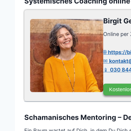
Systemisches Coaching online
Birgit G
Online per 
🌐
https://b
✉
kontakt@
📱
030 844
Kostenlo
Schamanisches Mentoring – Dei
Ein Raum wartet auf Dich, in dem Du Dich 