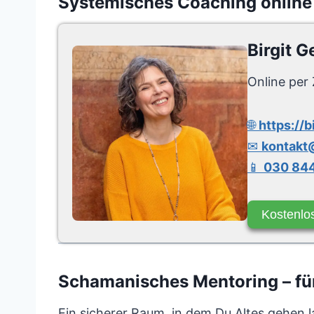
Systemisches Coaching online
Birgit G
Online per 
🌐
https://b
✉
kontakt@
📱
030 844
Kostenlo
Schamanisches Mentoring – für 
Ein sicherer Raum, in dem Du Altes gehen las