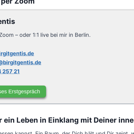
 per Zoom
entis
Zoom – oder 1:1 live bei mir in Berlin.
irgitgentis.de
birgitgentis.de
 257 21
ses Erstgespräch
ein Leben in Einklang mit Deiner inn
sen kannst. Ein Raum, der Dich hält und Dir zeigt, wie